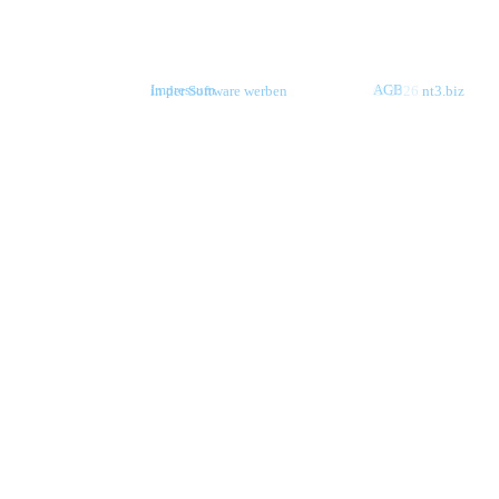
Impressum
AGB
in der Software werben
© 2026
nt3.biz