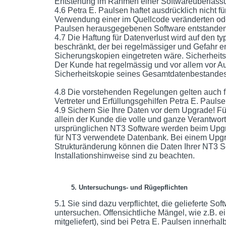
Entstehung im Rahmen einer Softwareüberlass
4.6 Petra E. Paulsen haftet ausdrücklich nicht 
Verwendung einer im Quellcode veränderten ode
Paulsen herausgegebenen Software entstanden
4.7 Die Haftung für Datenverlust wird auf den 
beschränkt, der bei regelmässiger und Gefahr e
Sicherungskopien eingetreten wäre. Sicherheits-
Der Kunde hat regelmässig und vor allem vor Au
Sicherheitskopie seines Gesamtdatenbestande
4.8 Die vorstehenden Regelungen gelten auch fü
Vertreter und Erfüllungsgehilfen Petra E. Paulse
4.9 Sichern Sie Ihre Daten vor dem Upgrade! Für
allein der Kunde die volle und ganze Verantwor
ursprünglichen NT3 Software werden beim Upgrad
für NT3 verwendete Datenbank. Bei einem Upgr
Strukturänderung können die Daten Ihrer NT3 So
Installationshinweise sind zu beachten.
5. Untersuchungs- und Rügepflichten
5.1 Sie sind dazu verpflichtet, die gelieferte So
untersuchen. Offensichtliche Mängel, wie z.B. ei
mitgeliefert), sind bei Petra E. Paulsen innerha