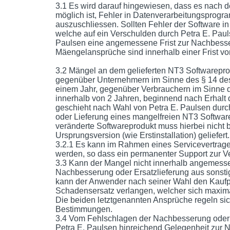
3.1 Es wird darauf hingewiesen, dass es nach d
möglich ist, Fehler in Datenverarbeitungspro
auszuschliessen. Sollten Fehler der Software i
welche auf ein Verschulden durch Petra E. Pauls
Paulsen eine angemessene Frist zur Nachbess
Mäengelansprüche sind innerhalb einer Frist v
3.2 Mängel an dem gelieferten NT3 Softwarepr
gegenüber Unternehmern im Sinne des § 14 des
einem Jahr, gegenüber Verbrauchern im Sinne 
innerhalb von 2 Jahren, beginnend nach Erhalt
geschieht nach Wahl von Petra E. Paulsen dur
oder Lieferung eines mangelfreien NT3 Softwar
veränderte Softwareprodukt muss hierbei nicht 
Ursprungsversion (wie Erstinstallation) geliefert.
3.2.1 Es kann im Rahmen eines Servicevertrage
werden, so dass ein permanenter Support zur Ve
3.3 Kann der Mangel nicht innerhalb angemesse
Nachbesserung oder Ersatzlieferung aus sonst
kann der Anwender nach seiner Wahl den Kaufpr
Schadensersatz verlangen, welcher sich maxima
Die beiden letztgenannten Ansprüche regeln sic
Bestimmungen.
3.4 Vom Fehlschlagen der Nachbesserung oder E
Petra E. Paulsen hinreichend Gelegenheit zur 