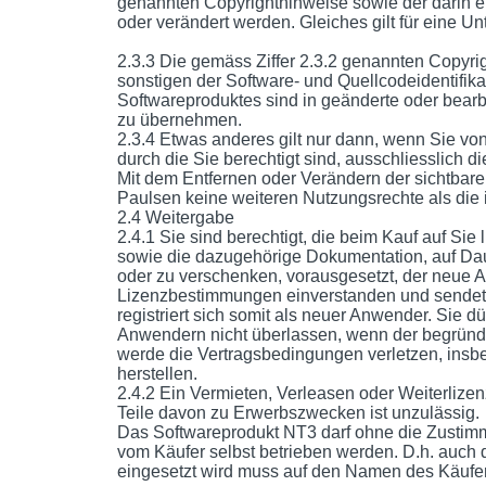
genannten Copyrighthinweise sowie der darin ent
oder verändert werden. Gleiches gilt für eine 
2.3.3 Die gemäss Ziffer 2.3.2 genannten Copyr
sonstigen der Software- und Quellcodeidentifi
Softwareproduktes sind in geänderte oder bear
zu übernehmen.
2.3.4 Etwas anderes gilt nur dann, wenn Sie vo
durch die Sie berechtigt sind, ausschliesslich d
Mit dem Entfernen oder Verändern der sichtbare
Paulsen keine weiteren Nutzungsrechte als die i
2.4 Weitergabe
2.4.1 Sie sind berechtigt, die beim Kauf auf Si
sowie die dazugehörige Dokumentation, auf Da
oder zu verschenken, vorausgesetzt, der neue A
Lizenzbestimmungen einverstanden und sendet 
registriert sich somit als neuer Anwender. Sie
Anwendern nicht überlassen, wenn der begründ
werde die Vertragsbedingungen verletzen, insbe
herstellen.
2.4.2 Ein Vermieten, Verleasen oder Weiterliz
Teile davon zu Erwerbszwecken ist unzulässig.
Das Softwareprodukt NT3 darf ohne die Zustimm
vom Käufer selbst betrieben werden. D.h. auch
eingesetzt wird muss auf den Namen des Käufers 